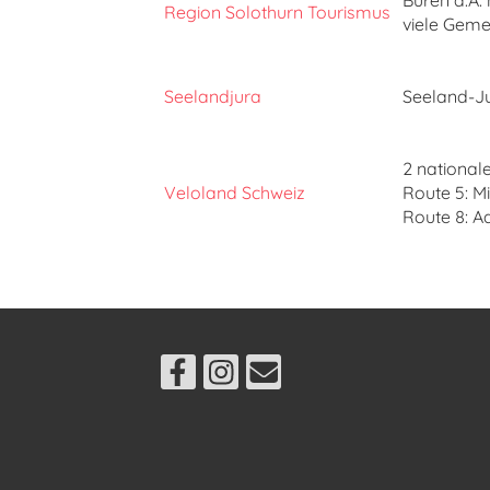
Büren a.A.
Region Solothurn Tourismus
viele Geme
Seelandjura
Seeland-J
2 national
Veloland Schweiz
Route 5: M
Route 8: A