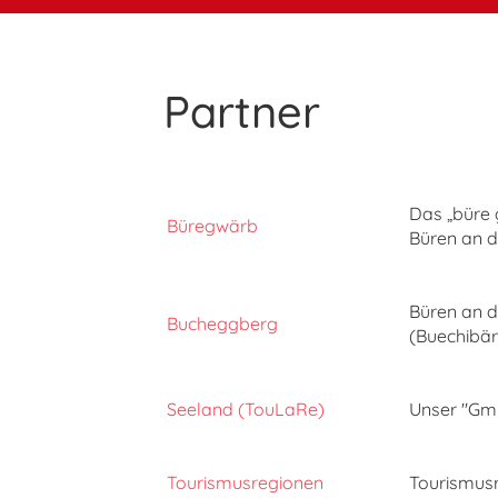
Partner
Das „büre 
Büregwärb
Büren an d
Büren an d
Bucheggberg
(Buechibär
Seeland (TouLaRe)
Unser "Gmü
Tourismusregionen
Tourismusr