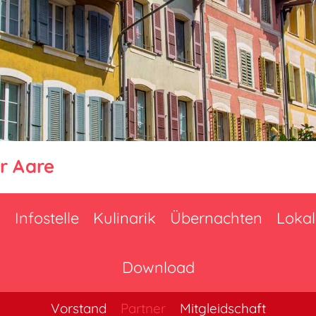
r Aare
n
Infostelle
Kulinarik
Übernachten
Lokal
Download
Vorstand
Partner
Mitgleidschaft