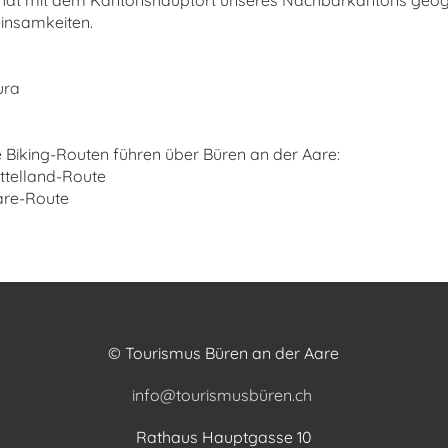
 hat mit dem Kantonshauptort unseres Nachbarkantons geogr
insamkeiten.
ura
e Biking-Routen führen über Büren an der Aare:
ittelland-Route
are-Route
© Tourismus Büren an der Aare
info@tourismusbüren.ch
Rathaus Hauptgasse 10