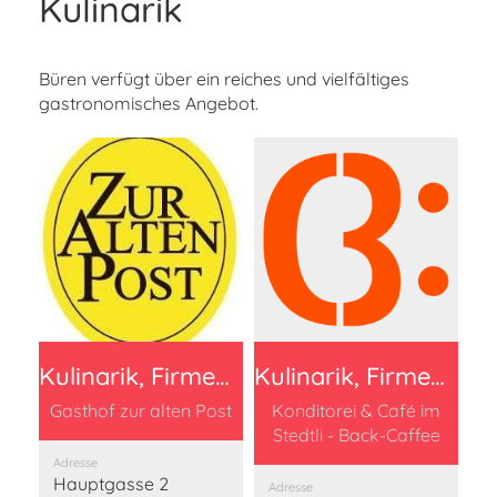
Kulinarik
Büren verfügt über ein reiches und vielfältiges
gastronomisches Angebot.
Kulinarik, Firmen Beitrag 150 Franken
Kulinarik, Firmen Beitrag 150 Franken
Gasthof zur alten Post
Konditorei & Café im
Stedtli - Back-Caffee
Adresse
Hauptgasse 2
Adresse