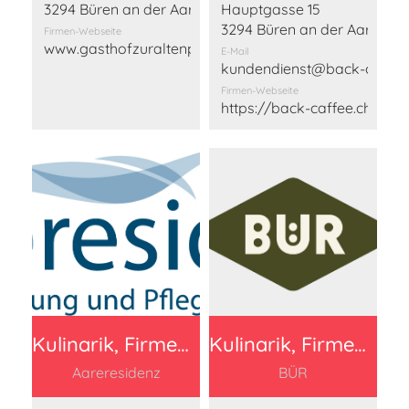
3294 Büren an der Aare
Hauptgasse 15
3294 Büren an der Aare
Firmen-Webseite
www.gasthofzuraltenpost.ch
E-Mail
kundendienst@back-caffee
Firmen-Webseite
https://back-caffee.ch/
Kulinarik, Firmen Beitrag 150 Franken
Kulinarik, Firmen Beitrag 150 Franken
Aareresidenz
BÜR