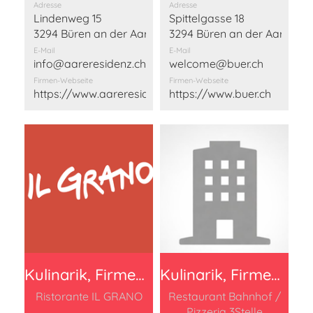
Adresse
Adresse
Lindenweg 15
Spittelgasse 18
3294 Büren an der Aare
3294 Büren an der Aare
E-Mail
E-Mail
info@aareresidenz.ch
welcome@buer.ch
Firmen-Webseite
Firmen-Webseite
https://www.aareresidenz.ch/essen-geniessen
https://www.buer.ch
Kulinarik, Firmen Beitrag 150 Franken
Kulinarik, Firmen Beitrag 150 Franken
Ristorante IL GRANO
Restaurant Bahnhof /
Pizzeria 3Stelle