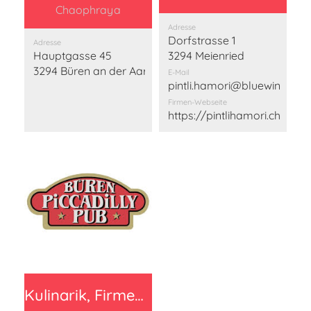
Chaophraya
Adresse
Dorfstrasse 1
Adresse
Hauptgasse 45
3294 Meienried
3294 Büren an der Aare
E-Mail
pintli.hamori@bluewin.ch
Firmen-Webseite
https://pintlihamori.ch/
Kulinarik, Firmen Beitrag 150 Franken