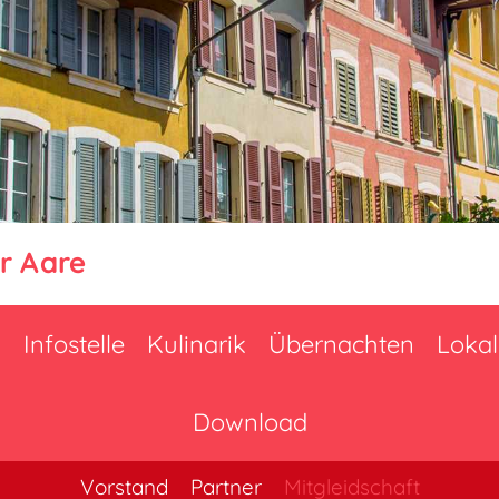
r Aare
n
Infostelle
Kulinarik
Übernachten
Lokal
Download
Vorstand
Partner
Mitgleidschaft